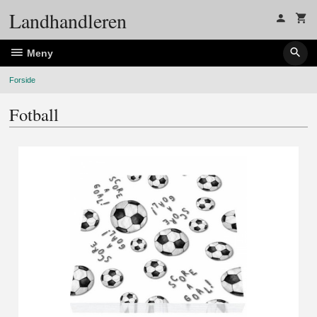
Gå
Landhandleren
til
innholdet
Meny
Forside
Fotball