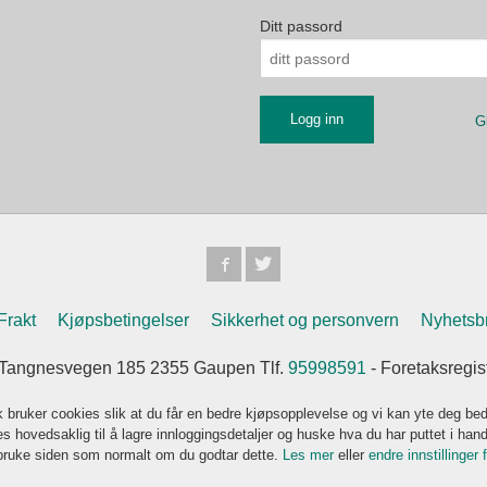
Ditt passord
G
Frakt
Kjøpsbetingelser
Sikkerhet og personvern
Nyhetsb
Tangnesvegen 185 2355 Gaupen Tlf.
95998591
- Foretaksregi
k bruker cookies slik at du får en bedre kjøpsopplevelse og vi kan yte deg bed
s hovedsaklig til å lagre innloggingsdetaljer og huske hva du har puttet i han
 bruke siden som normalt om du godtar dette.
Les mer
eller
endre innstillinger 