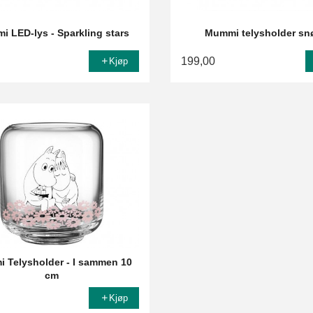
 LED-lys - Sparkling stars
Mummi telysholder snø
199,00
Kjøp
 Telysholder - I sammen 10
cm
Kjøp