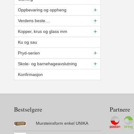
Oppbevaring og oppheng
Verdens beste....
Kopper, krus og glass mm
Ku og sau
Pryd-serien
Skole- og barnehageavslutning
Konfirmasjon
Bestselgere
Partnere
Mursteinsform enkel UNIKA