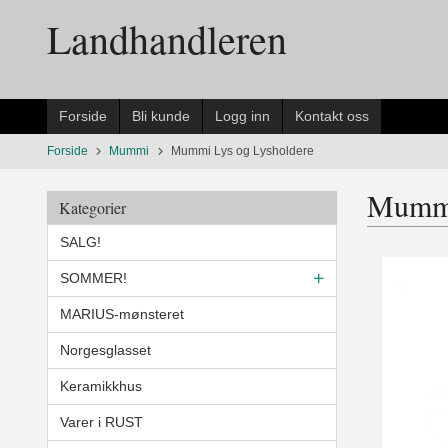
Gå
Landhandleren
til
innholdet
Forside
Bli kunde
Logg inn
Kontakt oss
Forside
Mummi
Mummi Lys og Lysholdere
Mummi
Kategorier
SALG!
SOMMER!
MARIUS-mønsteret
Norgesglasset
Keramikkhus
Varer i RUST