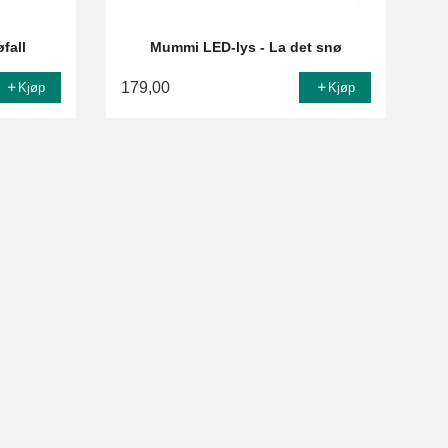
fall
Mummi LED-lys - La det snø
179,00
Kjøp
Kjøp