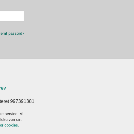
lemt passord?
rev
steret 997391381
re service. Vi
dlekurven din.
for cookies.