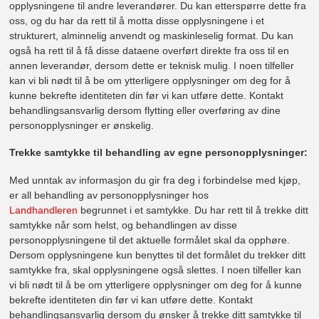
opplysningene til andre leverandører. Du kan etterspørre dette fra
oss, og du har da rett til å motta disse opplysningene i et
strukturert, alminnelig anvendt og maskinleselig format. Du kan
også ha rett til å få disse dataene overført direkte fra oss til en
annen leverandør, dersom dette er teknisk mulig. I noen tilfeller
kan vi bli nødt til å be om ytterligere opplysninger om deg for å
kunne bekrefte identiteten din før vi kan utføre dette. Kontakt
behandlingsansvarlig dersom flytting eller overføring av dine
personopplysninger er ønskelig.
Trekke samtykke til behandling av egne personopplysninger:
Med unntak av informasjon du gir fra deg i forbindelse med kjøp,
er all behandling av personopplysninger hos
Landhandleren
begrunnet i et samtykke. Du har rett til å trekke ditt
samtykke når som helst, og behandlingen av disse
personopplysningene til det aktuelle formålet skal da opphøre.
Dersom opplysningene kun benyttes til det formålet du trekker ditt
samtykke fra, skal opplysningene også slettes. I noen tilfeller kan
vi bli nødt til å be om ytterligere opplysninger om deg for å kunne
bekrefte identiteten din før vi kan utføre dette. Kontakt
behandlingsansvarlig dersom du ønsker å trekke ditt samtykke til