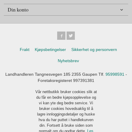
Din konto
Frakt
Kjøpsbetingelser
Sikkerhet og personvern
Nyhetsbrev
Landhandleren Tangnesvegen 185 2355 Gaupen Tlf.
95998591
-
Foretaksregisteret 997391381
Vår nettbutikk bruker cookies slik at
du får en bedre kjøpsopplevelse og
vi kan yte deg bedre service. Vi
bruker cookies hovedsaklig til å
lagre innloggingsdetaljer og huske
hva du har puttet i handlekurven
din. Fortsett å bruke siden som
normalt om du godtar dette.
Les