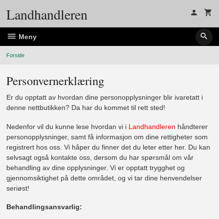
Gå
Landhandleren
til
innholdet
Meny
Forside
Personvernerklæring
Er du opptatt av hvordan dine personopplysninger blir ivaretatt i
denne nettbutikken? Da har du kommet til rett sted!
Nedenfor vil du kunne lese hvordan vi i
Landhandleren
håndterer
personopplysninger, samt få informasjon om dine rettigheter som
registrert hos oss. Vi håper du finner det du leter etter her. Du kan
selvsagt også kontakte oss, dersom du har spørsmål om vår
behandling av dine opplysninger. Vi er opptatt trygghet og
gjennomsiktighet på dette området, og vi tar dine henvendelser
seriøst!
Behandlingsansvarlig: