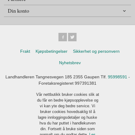
Din konto
Frakt
Kjøpsbetingelser
Sikkerhet og personvern
Nyhetsbrev
Landhandleren Tangnesvegen 185 2355 Gaupen Tlf.
95998591
-
Foretaksregisteret 997391381
Vår nettbutikk bruker cookies slik at
du får en bedre kjøpsopplevelse og
vi kan yte deg bedre service. Vi
bruker cookies hovedsaklig til å
lagre innloggingsdetaljer og huske
hva du har puttet i handlekurven
din. Fortsett å bruke siden som
normalt om du godtar dette.
Les