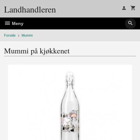
Gå
Landhandleren
til
innholdet
Meny
Forside
Mummi
Mummi på kjøkkenet