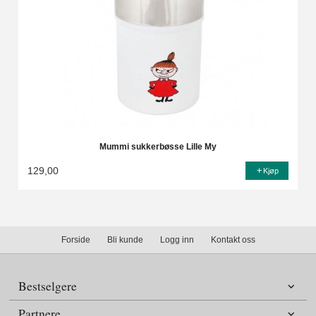
Mummi sukkerbøsse Lille My
129,00
Kjøp
Forside
Bli kunde
Logg inn
Kontakt oss
Bestselgere
Partnere