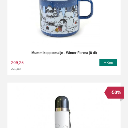
Mummikopp emalje - Winter Forest (8 dl)
209,25
Kjøp
279,00
Rabatt
-50%