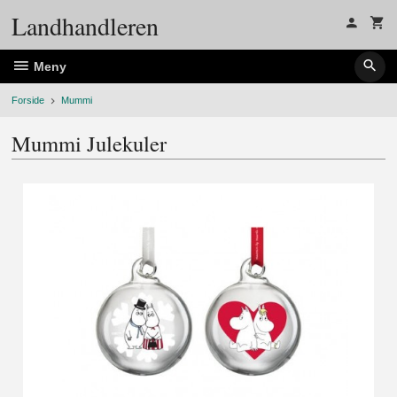
Gå
Landhandleren
til
innholdet
Meny
Forside
Mummi
Mummi Julekuler