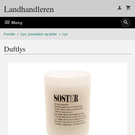
Gå
Landhandleren
til
innholdet
Meny
Forside
Lys, lysestaker og lykter
Lys
Duftlys