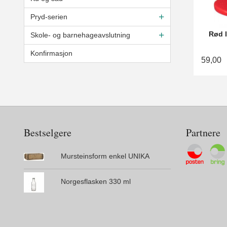
Pryd-serien
Rød l
Skole- og barnehageavslutning
Konfirmasjon
59,00
Bestselgere
Partnere
Mursteinsform enkel UNIKA
Norgesflasken 330 ml