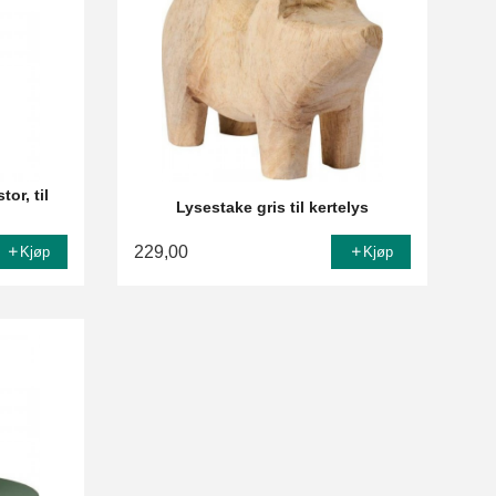
or, til
Lysestake gris til kertelys
229,00
Kjøp
Kjøp