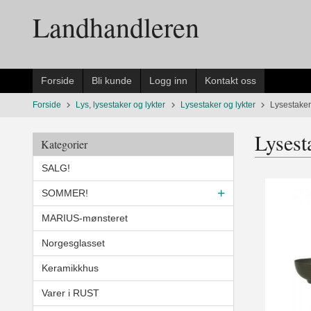
Gå
Landhandleren
til
innholdet
Forside
Bli kunde
Logg inn
Kontakt oss
Forside
Lys, lysestaker og lykter
Lysestaker og lykter
Lysestaker 
Lysesta
Kategorier
SALG!
SOMMER!
MARIUS-mønsteret
Norgesglasset
Keramikkhus
Varer i RUST