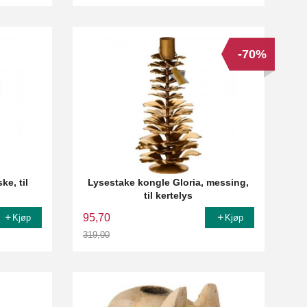
-70%
ke, til
Lysestake kongle Gloria, messing,
til kertelys
95,70
Kjøp
Kjøp
319,00
Rabatt