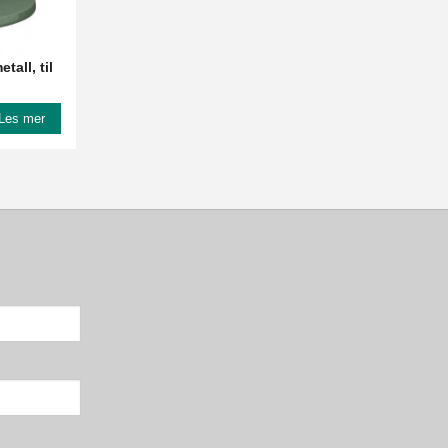
all, til
Les mer