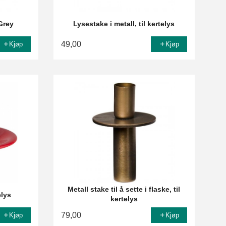
 Grey
Lysestake i metall, til kertelys
49,00
Kjøp
Kjøp
Metall stake til å sette i flaske, til
elys
kertelys
79,00
Kjøp
Kjøp