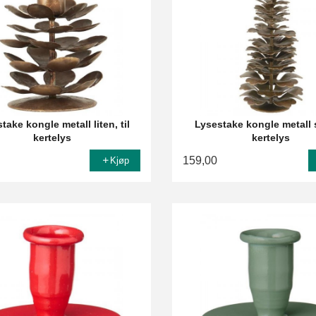
take kongle metall liten, til
Lysestake kongle metall st
kertelys
kertelys
159,00
Kjøp