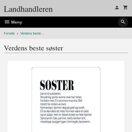
Gå
Landhandleren
til
innholdet
Meny
Forside
Verdens beste....
Verdens beste søster