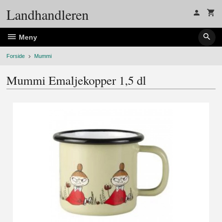
Gå
Landhandleren
til
innholdet
Meny
Forside
Mummi
Mummi Emaljekopper 1,5 dl