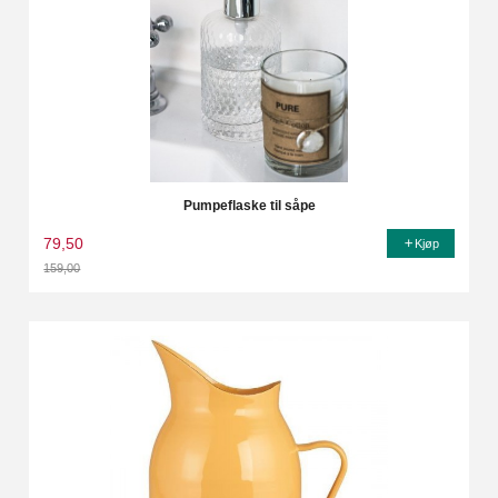
Pumpeflaske til såpe
79,50
Kjøp
159,00
Rabatt