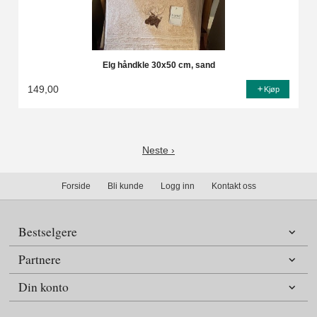
Elg håndkle 30x50 cm, sand
149,00
Kjøp
Neste ›
Forside
Bli kunde
Logg inn
Kontakt oss
Bestselgere
Partnere
Din konto