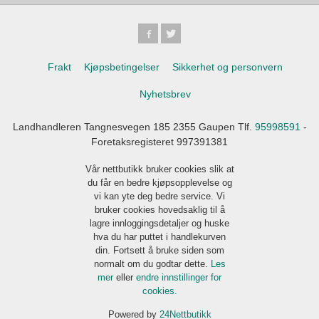
Frakt
Kjøpsbetingelser
Sikkerhet og personvern
Nyhetsbrev
Landhandleren Tangnesvegen 185 2355 Gaupen Tlf.
95998591
-
Foretaksregisteret 997391381
Vår nettbutikk bruker cookies slik at
du får en bedre kjøpsopplevelse og
vi kan yte deg bedre service. Vi
bruker cookies hovedsaklig til å
lagre innloggingsdetaljer og huske
hva du har puttet i handlekurven
din. Fortsett å bruke siden som
normalt om du godtar dette.
Les
mer
eller
endre innstillinger for
cookies.
Powered by
24Nettbutikk