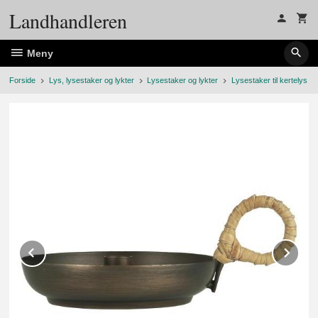
Gå
Landhandleren
til
innholdet
Meny
Forside
Lys, lysestaker og lykter
Lysestaker og lykter
Lysestaker til kertelys
Prev
Ne