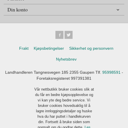
Din konto
Frakt
Kjøpsbetingelser
Sikkerhet og personvern
Nyhetsbrev
Landhandleren Tangnesvegen 185 2355 Gaupen Tlf.
95998591
-
Foretaksregisteret 997391381
Vår nettbutikk bruker cookies slik at
du får en bedre kjøpsopplevelse og
vi kan yte deg bedre service. Vi
bruker cookies hovedsaklig til å
lagre innloggingsdetaljer og huske
hva du har puttet i handlekurven
din. Fortsett å bruke siden som
normalt om du godtar dette.
Les