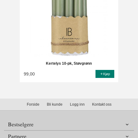
Kertelys 10-pk, Støvgrønn
99,00
Kjøp
Forside
Bli kunde
Logg inn
Kontakt oss
Bestselgere
Partnere