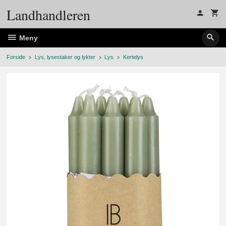
Gå
Landhandleren
til
innholdet
Meny
Forside
Lys, lysestaker og lykter
Lys
Kertelys