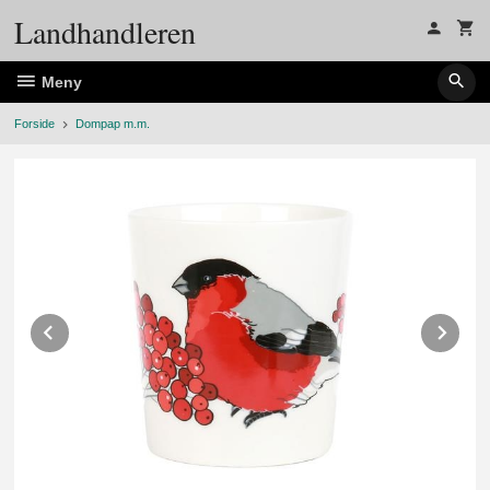
Gå
Landhandleren
til
innholdet
Meny
Forside
Dompap m.m.
Prev
Ne