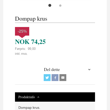
Dompap krus
-25%
NOK
74,25
Førpris:
99,00
Rabatt
inkl. mva.
Del dette
Produktinfo
Dompap krus.