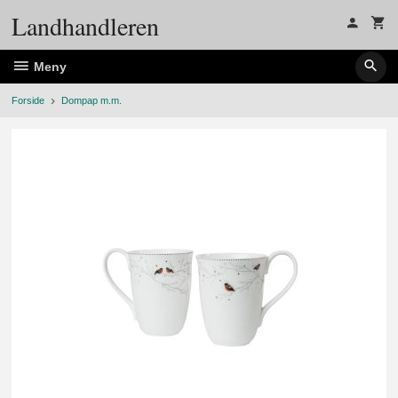
Gå
Landhandleren
til
innholdet
Meny
Forside
Dompap m.m.