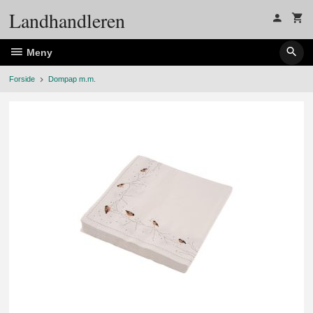
Gå
Landhandleren
til
innholdet
Meny
Forside
Dompap m.m.