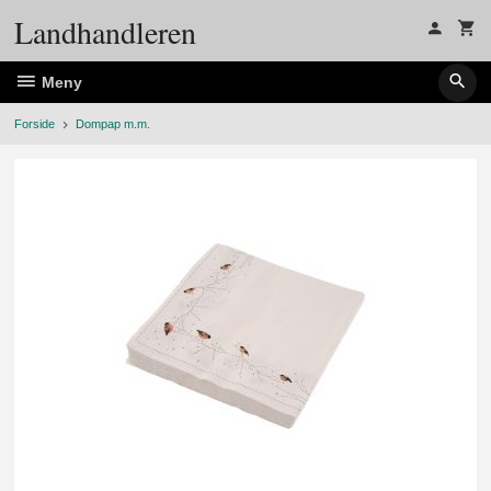
Gå
Landhandleren
til
innholdet
Meny
Forside
Dompap m.m.