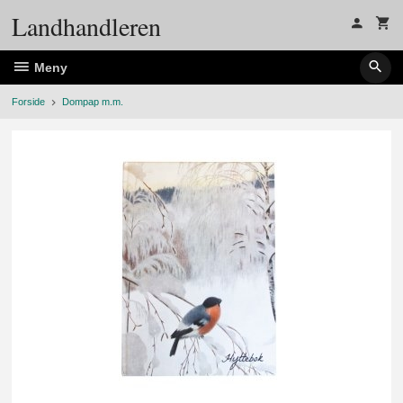
Gå
Landhandleren
til
innholdet
Meny
Forside
Dompap m.m.