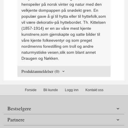
henspeiler på norsk vinter og natur med den
velkjente dompappen på snødekt gren. En
populær gave å gi til hytta eller til hyttefolk,som
vil være dekorativ-på hyttebordet. Th. Kittelsen
(1857-1914) er en av våre mest kjente
kunstnere,som gjenskapte og satte bilder til
våre kjente folkeeventyr og som preget
nordmenns forestilling om troll og andre
naturmystiske vesen,slik som blant annet
Draugen og Nøkken.
Produktanmeldelser (0)
Forside
Bli kunde
Logg inn
Kontakt oss
Bestselgere
Partnere