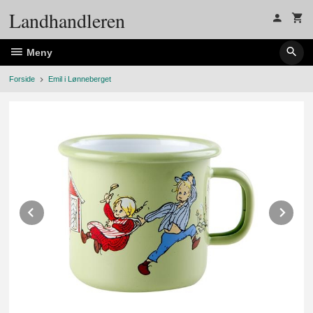
Gå
Landhandleren
til
innholdet
Meny
Forside
Emil i Lønneberget
Prev
Ne