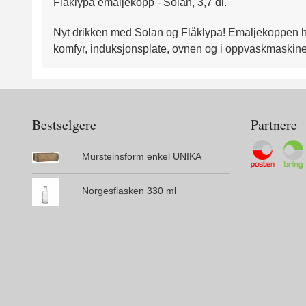
Flåklypa emaljekopp - Solan, 3,7 dl.
Nyt drikken med Solan og Flåklypa! Emaljekoppen ha
komfyr, induksjonsplate, ovnen og i oppvaskmaskine
Bestselgere
Partnere
Mursteinsform enkel UNIKA
Norgesflasken 330 ml