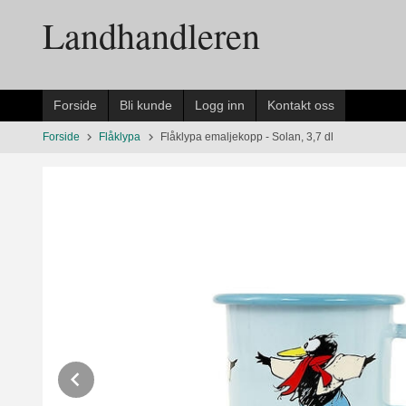
Gå
Landhandleren
til
innholdet
Forside
Bli kunde
Logg inn
Kontakt oss
Forside
Flåklypa
Flåklypa emaljekopp - Solan, 3,7 dl
Prev