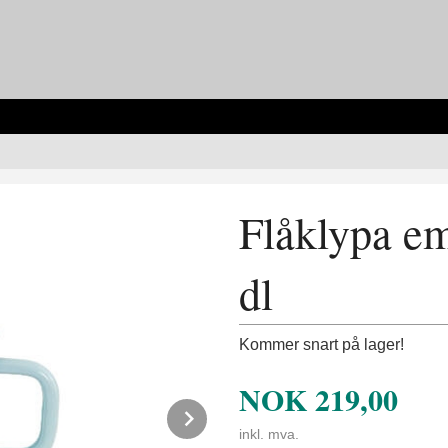
Flåklypa em
dl
Kommer snart på lager!
NOK
219,00
Next
inkl. mva.