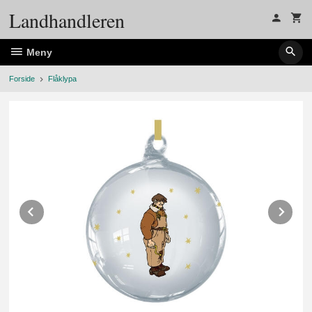
Gå
Landhandleren
til
innholdet
Meny
Forside
Flåklypa
Prev
Ne