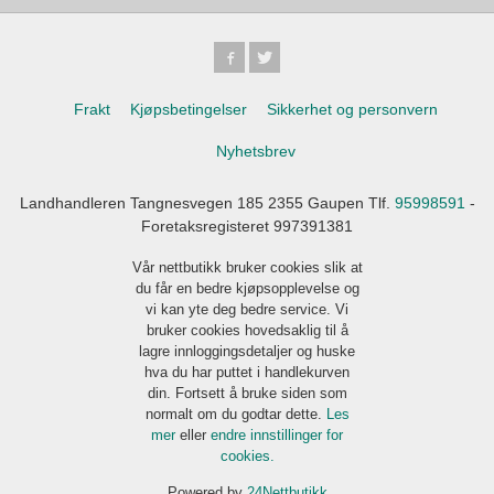
Frakt
Kjøpsbetingelser
Sikkerhet og personvern
Nyhetsbrev
Landhandleren Tangnesvegen 185 2355 Gaupen Tlf.
95998591
-
Foretaksregisteret 997391381
Vår nettbutikk bruker cookies slik at
du får en bedre kjøpsopplevelse og
vi kan yte deg bedre service. Vi
bruker cookies hovedsaklig til å
lagre innloggingsdetaljer og huske
hva du har puttet i handlekurven
din. Fortsett å bruke siden som
normalt om du godtar dette.
Les
mer
eller
endre innstillinger for
cookies.
Powered by
24Nettbutikk