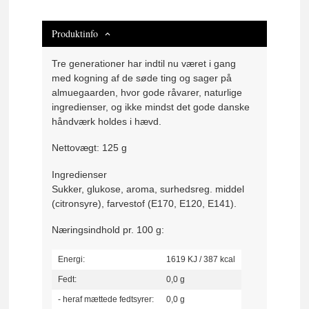
Produktinfo
Tre generationer har indtil nu været i gang
med kogning af de søde ting og sager på
almuegaarden, hvor gode råvarer, naturlige
ingredienser, og ikke mindst det gode danske
håndværk holdes i hævd.
Nettovægt: 125 g
Ingredienser
Sukker, glukose, aroma, surhedsreg. middel
(citronsyre), farvestof (E170, E120, E141).
Næringsindhold pr. 100 g:
Energi:
1619 KJ / 387 kcal
Fedt:
0,0 g
- heraf mættede fedtsyrer:
0,0 g