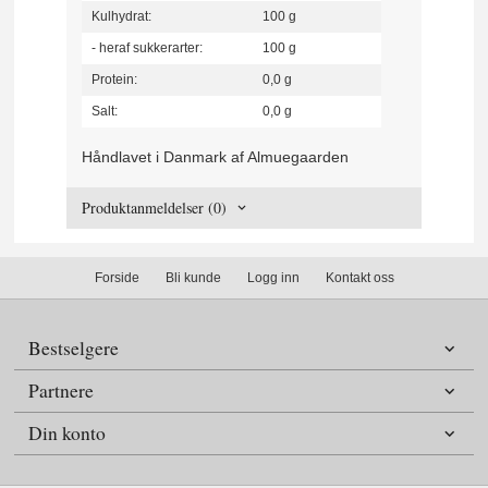
Kulhydrat:
100 g
- heraf sukkerarter:
100 g
Protein:
0,0 g
Salt:
0,0 g
Håndlavet i Danmark af Almuegaarden
Produktanmeldelser (0)
Forside
Bli kunde
Logg inn
Kontakt oss
Bestselgere
Partnere
Din konto