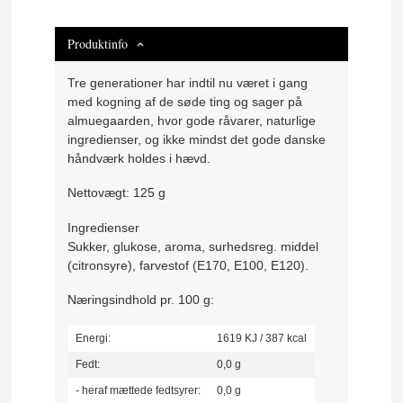
Produktinfo
Tre generationer har indtil nu været i gang
med kogning af de søde ting og sager på
almuegaarden, hvor gode råvarer, naturlige
ingredienser, og ikke mindst det gode danske
håndværk holdes i hævd.
Nettovægt: 125 g
Ingredienser
Sukker, glukose, aroma, surhedsreg. middel
(citronsyre), farvestof (E170, E100, E120).
Næringsindhold pr. 100 g:
Energi:
1619 KJ / 387 kcal
Fedt:
0,0 g
- heraf mættede fedtsyrer:
0,0 g