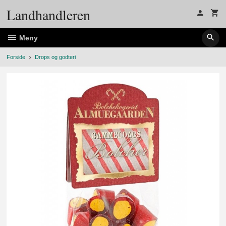
Gå
Landhandleren
til
innholdet
Meny
Forside
Drops og godteri