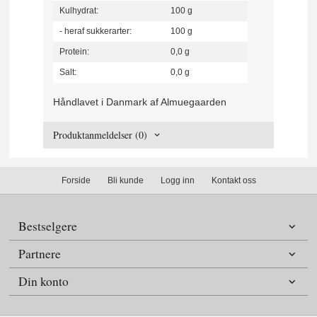
Kulhydrat:
100 g
- heraf sukkerarter:
100 g
Protein:
0,0 g
Salt:
0,0 g
Håndlavet i Danmark af Almuegaarden
Produktanmeldelser (0)
Forside
Bli kunde
Logg inn
Kontakt oss
Bestselgere
Partnere
Din konto