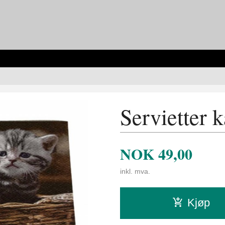
Servietter 
NOK
49,00
inkl. mva.
Kjøp