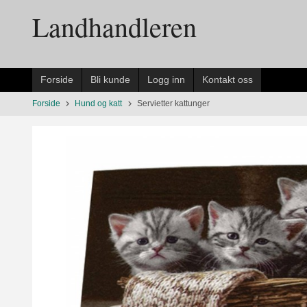
Gå
Landhandleren
til
innholdet
Forside
Bli kunde
Logg inn
Kontakt oss
Forside
Hund og katt
Servietter kattunger