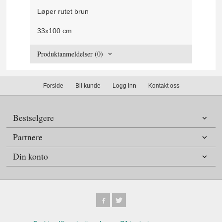
Løper rutet brun
33x100 cm
Produktanmeldelser (0)
Forside
Bli kunde
Logg inn
Kontakt oss
Bestselgere
Partnere
Din konto