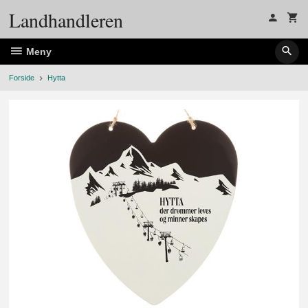
Gå
Landhandleren
til
innholdet
Meny
Forside
Hytta