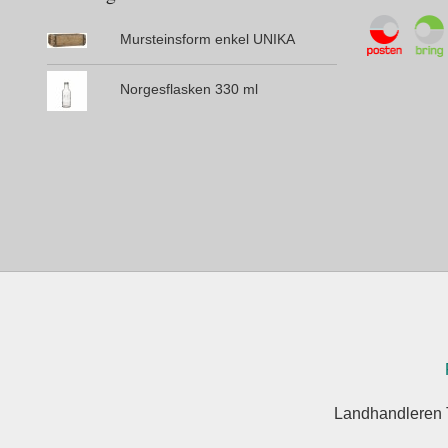
Mursteinsform enkel UNIKA
Norgesflasken 330 ml
Landhandleren 