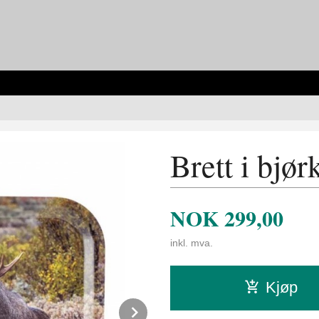
Brett i bjør
NOK
299,00
inkl. mva.
Kjøp
Next