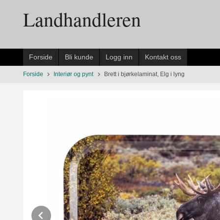
Gå
Landhandleren
til
innholdet
Forside
Bli kunde
Logg inn
Kontakt oss
Forside
Interiør og pynt
Brett i bjørkelaminat, Elg i lyng
Prev