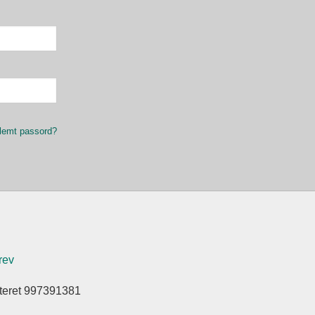
lemt passord?
rev
steret 997391381