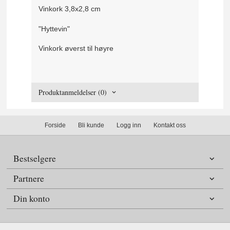
Vinkork 3,8x2,8 cm
"Hyttevin"
Vinkork øverst til høyre
Produktanmeldelser (0)
Forside
Bli kunde
Logg inn
Kontakt oss
Bestselgere
Partnere
Din konto