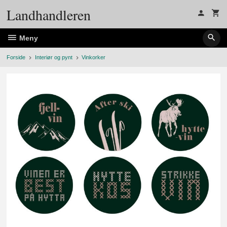
Gå
Landhandleren
til
innholdet
Meny
Forside
Interiør og pynt
Vinkorker