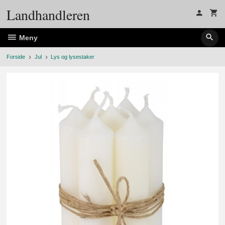
Gå
Landhandleren
til
innholdet
Meny
Forside
Jul
Lys og lysestaker