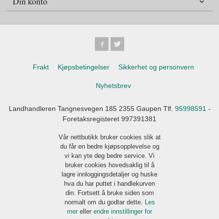
Din konto
Frakt
Kjøpsbetingelser
Sikkerhet og personvern
Nyhetsbrev
Landhandleren Tangnesvegen 185 2355 Gaupen Tlf.
95998591
-
Foretaksregisteret 997391381
Vår nettbutikk bruker cookies slik at
du får en bedre kjøpsopplevelse og
vi kan yte deg bedre service. Vi
bruker cookies hovedsaklig til å
lagre innloggingsdetaljer og huske
hva du har puttet i handlekurven
din. Fortsett å bruke siden som
normalt om du godtar dette.
Les
mer
eller
endre innstillinger for