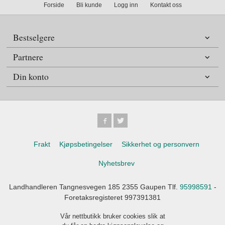
Forside
Bli kunde
Logg inn
Kontakt oss
Bestselgere
Partnere
Din konto
Frakt
Kjøpsbetingelser
Sikkerhet og personvern
Nyhetsbrev
Landhandleren Tangnesvegen 185 2355 Gaupen Tlf.
95998591
-
Foretaksregisteret 997391381
Vår nettbutikk bruker cookies slik at