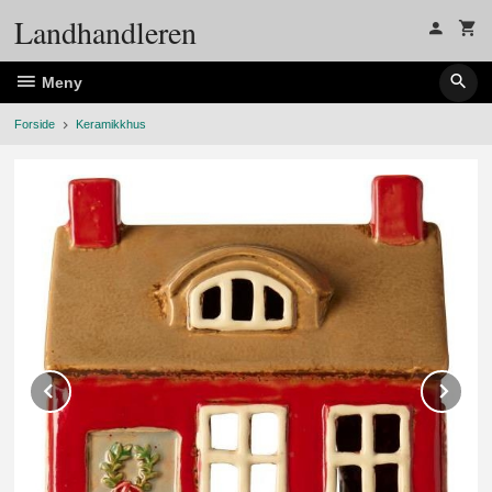
Gå
Landhandleren
til
innholdet
Meny
Forside
Keramikkhus
Prev
Ne