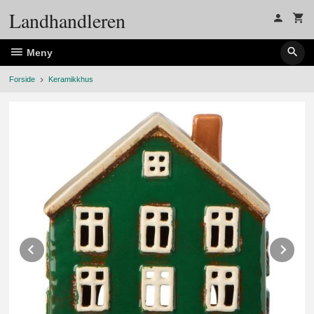
Gå
Landhandleren
til
innholdet
Meny
Forside
Keramikkhus
Prev
Ne