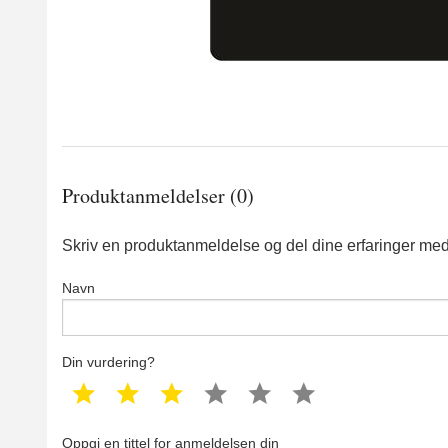
Produktanmeldelser (0)
Skriv en produktanmeldelse og del dine erfaringer med
Navn
Din vurdering?
1 star
2 star
3 star
4 star
5 star
6 star
Oppgi en tittel for anmeldelsen din