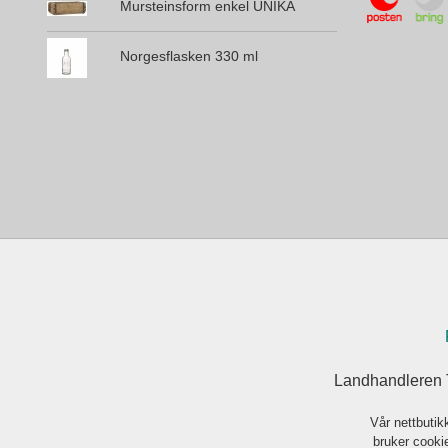
Mursteinsform enkel UNIKA
Norgesflasken 330 ml
Landhandleren 
Vår nettbutik
bruker cookie