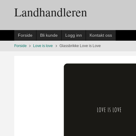
Gå
Landhandleren
til
innholdet
Forside
Bli kunde
Logg inn
Kontakt oss
Forside
Love is love
Glassbrikke Love is Love