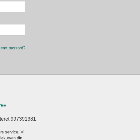
lemt passord?
rev
steret 997391381
re service. Vi
dlekurven din.