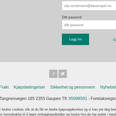
Ditt passord
G
Frakt
Kjøpsbetingelser
Sikkerhet og personvern
Nyhetsb
Tangnesvegen 185 2355 Gaupen Tlf.
95998591
- Foretaksregi
k bruker cookies slik at du får en bedre kjøpsopplevelse og vi kan yte deg bed
s hovedsaklig til å lagre innloggingsdetaljer og huske hva du har puttet i han