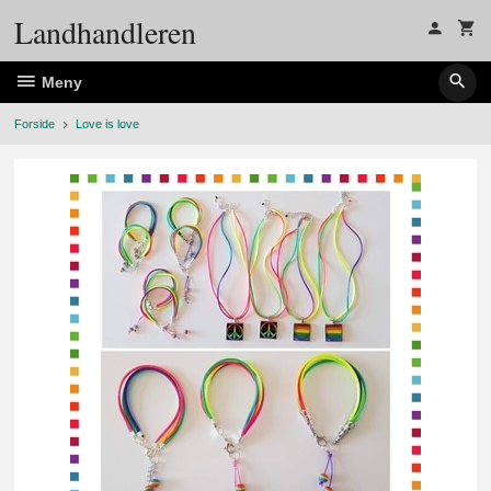
Gå
Landhandleren
til
innholdet
Meny
Forside
Love is love