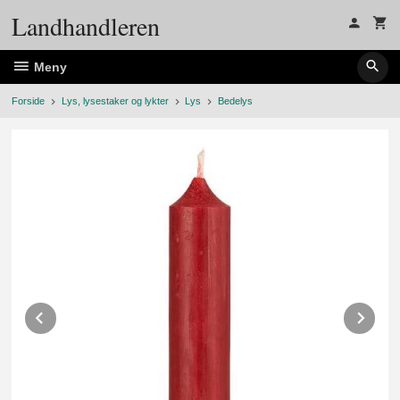
Gå
Landhandleren
til
innholdet
Meny
Forside
Lys, lysestaker og lykter
Lys
Bedelys
Prev
Ne