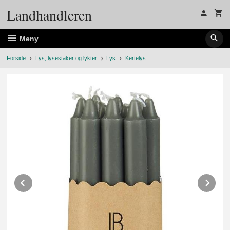
Gå
Landhandleren
til
innholdet
Meny
Forside
Lys, lysestaker og lykter
Lys
Kertelys
Prev
Ne