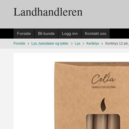
Gå
Landhandleren
til
innholdet
Forside
Bli kunde
Logg inn
Kontakt oss
Forside
Lys, lysestaker og lykter
Lys
Kertelys
Kertelys 12-pk