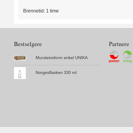
Brennetid: 1 time
Bestselgere
Partnere
Mursteinsform enkel UNIKA
Norgesflasken 330 ml