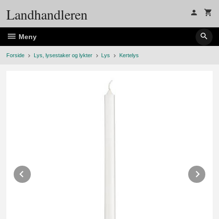
Gå
Landhandleren
til
innholdet
Meny
Forside
Lys, lysestaker og lykter
Lys
Kertelys
Prev
Ne