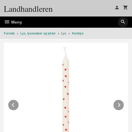
Gå
Landhandleren
til
innholdet
Meny
Forside
Lys, lysestaker og lykter
Lys
Kertelys
Prev
Ne