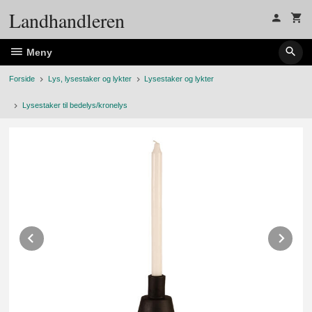
Gå
Landhandleren
til
innholdet
Meny
Forside
Lys, lysestaker og lykter
Lysestaker og lykter
Lysestaker til bedelys/kronelys
Prev
Ne