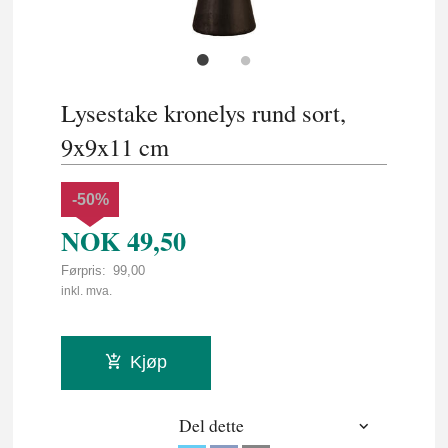
Lysestake kronelys rund sort,
9x9x11 cm
-50%
NOK
49,50
Førpris:
99,00
Rabatt
inkl. mva.
Kjøp
Del dette