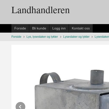
Gå
Landhandleren
til
innholdet
Forside
Bli kunde
Logg inn
Kontakt oss
Forside
Lys, lysestaker og lykter
Lysestaker og lykter
Lysestaker
Prev