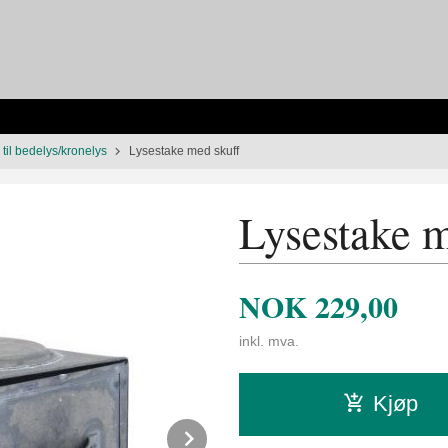
 til bedelys/kronelys
Lysestake med skuff
Lysestake m
NOK
229,00
inkl. mva.
Kjøp
Next