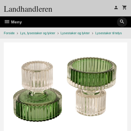
Gå
Landhandleren
til
innholdet
Meny
Forside
Lys, lysestaker og lykter
Lysestaker og lykter
Lysestaker til telys