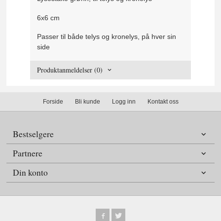
6x6 cm
Passer til både telys og kronelys, på hver sin
side
Produktanmeldelser (0)
Forside
Bli kunde
Logg inn
Kontakt oss
Bestselgere
Partnere
Din konto