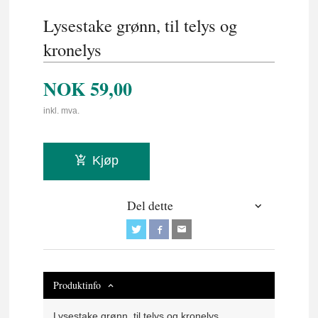
Lysestake grønn, til telys og
kronelys
NOK
59,00
inkl. mva.
Kjøp
Del dette
Produktinfo
Lysestake grønn, til telys og kronelys