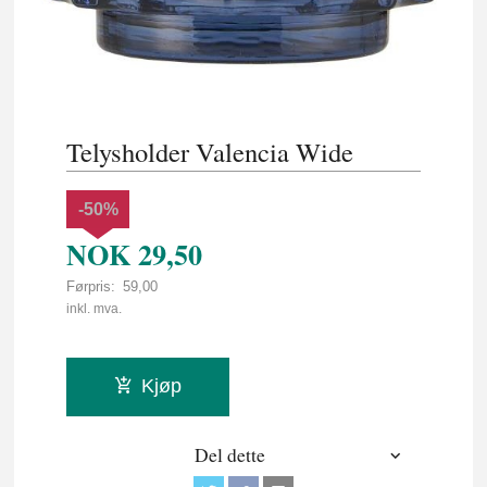
Telysholder Valencia Wide
-50%
NOK
29,50
Førpris:
59,00
Rabatt
inkl. mva.
Kjøp
Del dette