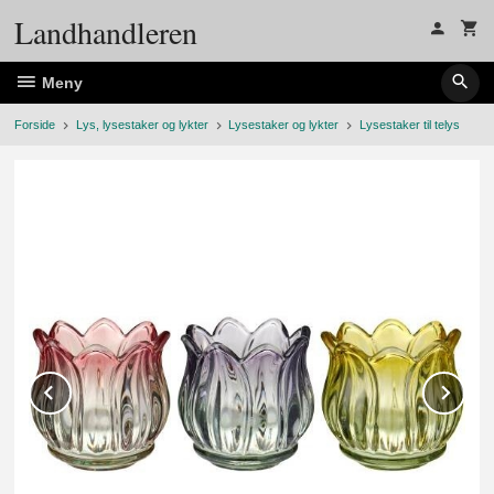
Gå
Landhandleren
til
innholdet
Meny
Forside
Lys, lysestaker og lykter
Lysestaker og lykter
Lysestaker til telys
Prev
Ne