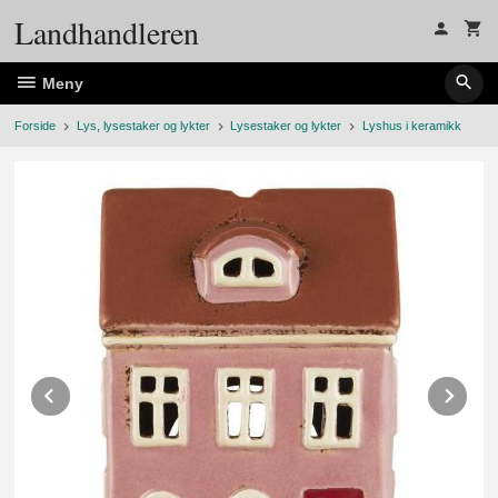
Gå
Landhandleren
til
innholdet
Meny
Forside
Lys, lysestaker og lykter
Lysestaker og lykter
Lyshus i keramikk
Prev
Ne