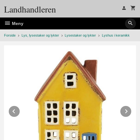
Gå
Landhandleren
til
innholdet
Meny
Forside
Lys, lysestaker og lykter
Lysestaker og lykter
Lyshus i keramikk
Prev
Ne