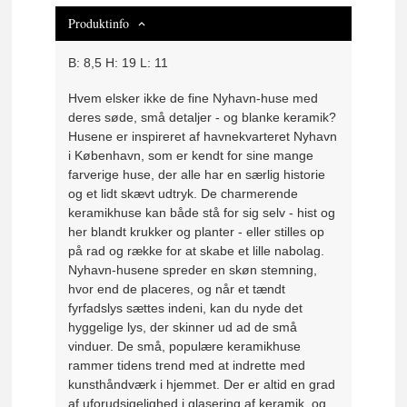
Produktinfo
B: 8,5 H: 19 L: 11
Hvem elsker ikke de fine Nyhavn-huse med
deres søde, små detaljer - og blanke keramik?
Husene er inspireret af havnekvarteret Nyhavn
i København, som er kendt for sine mange
farverige huse, der alle har en særlig historie
og et lidt skævt udtryk. De charmerende
keramikhuse kan både stå for sig selv - hist og
her blandt krukker og planter - eller stilles op
på rad og række for at skabe et lille nabolag.
Nyhavn-husene spreder en skøn stemning,
hvor end de placeres, og når et tændt
fyrfadslys sættes indeni, kan du nyde det
hyggelige lys, der skinner ud ad de små
vinduer. De små, populære keramikhuse
rammer tidens trend med at indrette med
kunsthåndværk i hjemmet. Der er altid en grad
af uforudsigelighed i glasering af keramik, og