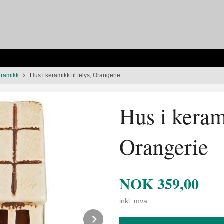
eramikk
Hus i keramikk til telys, Orangerie
Hus i kerami
Orangerie
NOK
359,00
inkl. mva.
Next