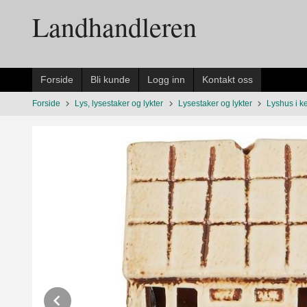
Gå
Landhandleren
til
innholdet
Forside
Bli kunde
Logg inn
Kontakt oss
Forside
Lys, lysestaker og lykter
Lysestaker og lykter
Lyshus i k
Prev