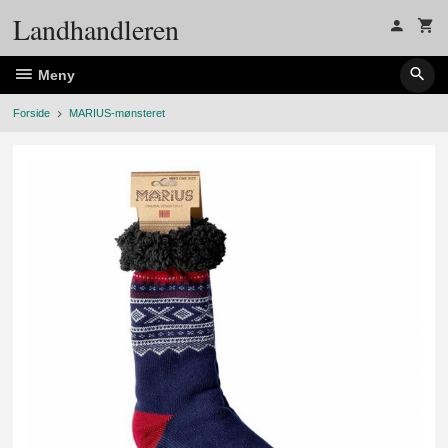
Gå
Landhandleren
til
innholdet
Meny
Forside
MARIUS-mønsteret