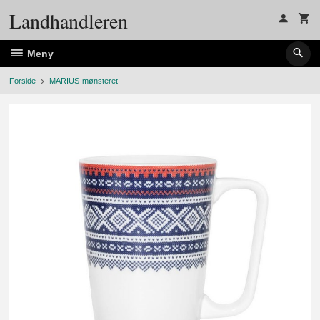
Gå
Landhandleren
til
innholdet
Meny
Forside
MARIUS-mønsteret