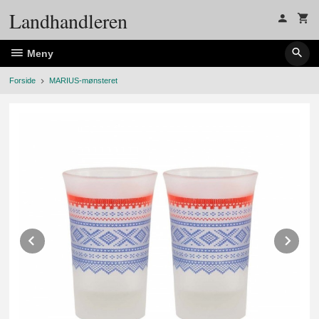
Gå
Landhandleren
til
innholdet
Meny
Forside
MARIUS-mønsteret
Prev
Ne