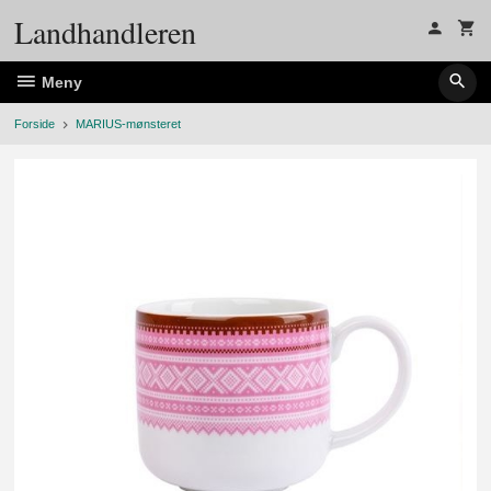
Gå
Landhandleren
til
innholdet
Meny
Forside
MARIUS-mønsteret